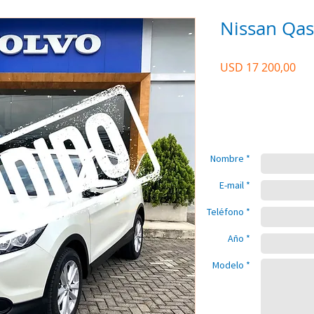
Nissan Qas
Pre
USD 17 200,00
Nombre *
E-mail *
Teléfono *
Año *
Modelo *