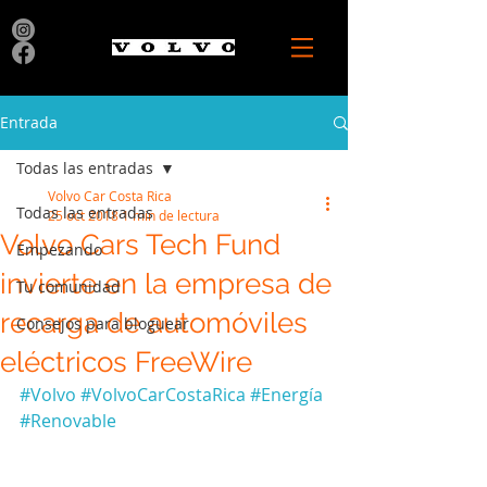
Entrada
Todas las entradas
Volvo Car Costa Rica
Todas las entradas
25 oct 2018
1 min de lectura
Volvo Cars Tech Fund
Empezando
invierte en la empresa de
Tu comunidad
recarga de automóviles
Consejos para bloguear
eléctricos FreeWire
#Volvo
#VolvoCarCostaRica
#Energía
#Renovable